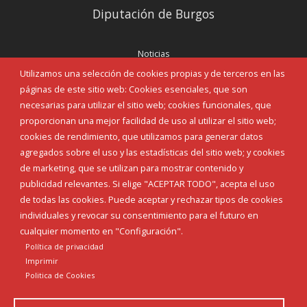
Diputación de Burgos
Noticias
Eventos
Utilizamos una selección de cookies propias y de terceros en las
Corporación Municipal
páginas de este sitio web: Cookies esenciales, que son
Teléfonos de interés
necesarias para utilizar el sitio web; cookies funcionales, que
proporcionan una mejor facilidad de uso al utilizar el sitio web;
INICIAR SESIÓN
cookies de rendimiento, que utilizamos para generar datos
MAPA WEB
agregados sobre el uso y las estadísticas del sitio web; y cookies
de marketing, que se utilizan para mostrar contenido y
publicidad relevantes. Si elige "ACEPTAR TODO", acepta el uso
de todas las cookies. Puede aceptar y rechazar tipos de cookies
individuales y revocar su consentimiento para el futuro en
cualquier momento en "Configuración".
Política de privacidad
Imprimir
Politica de Cookies