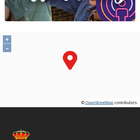
+
–
©
OpenStreetMap
contributors.