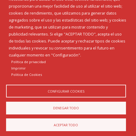
proporcionan una mejor facilidad de uso al utilizar el sitio web;
INICIAR SESIÓN
cookies de rendimiento, que utilizamos para generar datos
MAPA WEB
agregados sobre el uso y las estadísticas del sitio web; y cookies
de marketing, que se utilizan para mostrar contenido y
publicidad relevantes. Si elige "ACEPTAR TODO", acepta el uso
de todas las cookies. Puede aceptar y rechazar tipos de cookies
individuales y revocar su consentimiento para el futuro en
cualquier momento en "Configuración".
Política de privacidad
Imprimir
Politica de Cookies
CONFIGURAR COOKIES
Aviso Legal
Política de privacidad
Política de Cookies
DENEGAR TODO
Declaración de accesibilidad
ACEPTAR TODO
Diputación de Burgos