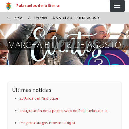
Pasar al contenido principal
Palazuelos de la Sierra
Inicio
Eventos
MARCHA BTT 18 DE AGOSTO
MARCHA BTT 18 DE AGOSTO
Últimas noticias
25 Años del Palitroque
Inauguración de la pagina web de Palazuelos de la
Sierra
Proyecto Burgos Provincia Digital